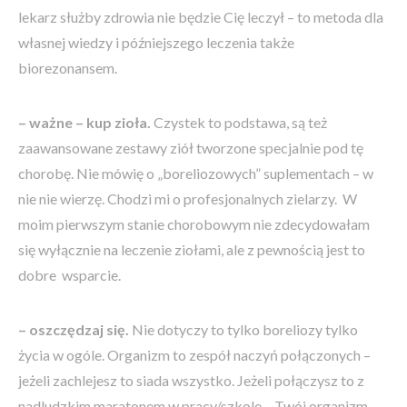
lekarz służby zdrowia nie będzie Cię leczył – to metoda dla
własnej wiedzy i późniejszego leczenia także
biorezonansem.
– ważne – kup zioła.
Czystek to podstawa, są też
zaawansowane zestawy ziół tworzone specjalnie pod tę
chorobę. Nie mówię o „boreliozowych” suplementach – w
nie nie wierzę. Chodzi mi o profesjonalnych zielarzy. W
moim pierwszym stanie chorobowym nie zdecydowałam
się wyłącznie na leczenie ziołami, ale z pewnością jest to
dobre wsparcie.
– oszczędzaj się.
Nie dotyczy to tylko boreliozy tylko
życia w ogóle. Organizm to zespół naczyń połączonych –
jeżeli zachlejesz to siada wszystko. Jeżeli połączysz to z
nadludzkim maratonem w pracy/szkole – Twój organizm