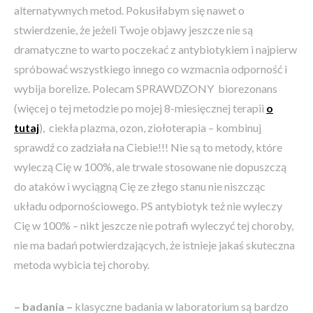
alternatywnych metod. Pokusiłabym się nawet o
stwierdzenie, że jeżeli Twoje objawy jeszcze nie są
dramatyczne to warto poczekać z antybiotykiem i najpierw
spróbować wszystkiego innego co wzmacnia odporność i
wybija borelize. Polecam SPRAWDZONY biorezonans
(więcej o tej metodzie po mojej 8-miesięcznej terapii
o
tutaj
), ciekła plazma, ozon, ziołoterapia – kombinuj
sprawdź co zadziała na Ciebie!!! Nie są to metody, które
wyleczą Cię w 100%, ale trwale stosowane nie dopuszczą
do ataków i wyciągną Cię ze złego stanu nie niszcząc
układu odpornościowego. PS antybiotyk też nie wyleczy
Cię w 100% – nikt jeszcze nie potrafi wyleczyć tej choroby,
nie ma badań potwierdzających, że istnieje jakaś skuteczna
metoda wybicia tej choroby.
– badania –
klasyczne badania w laboratorium są bardzo