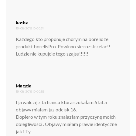
pisze:
kaska
19-08-2015 O 00:31
Kazdego kto proponuje chorym na borelioze
produkt borelisPro. Powinno sie rozstrzelac!!
Ludzie nie kupujcie tego szajsu!!!!!!
pisze:
Magda
19-08-2015 O 00:55
I ja walczę z ta franca która szukałam 6 lat a
objawy miałam juz odcisk 16.
Dopiero w tym roku znalazłam przyczynę moich
dolegliwosci . Objawy miałam prawie identyczne
jak i Ty.