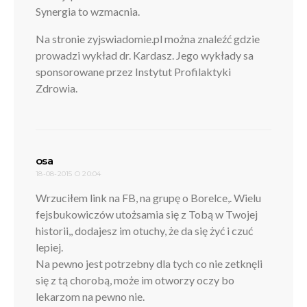
Synergia to wzmacnia.
Na stronie zyjswiadomie.pl można znaleźć gdzie
prowadzi wykład dr. Kardasz. Jego wykłady sa
sponsorowane przez Instytut Profilaktyki
Zdrowia.
pisze:
osa
18-08-2015 O 20:04
Wrzuciłem link na FB, na grupę o Borelce,. Wielu
fejsbukowiczów utożsamia się z Tobą w Twojej
historii,, dodajesz im otuchy, że da się żyć i czuć
lepiej.
Na pewno jest potrzebny dla tych co nie zetknęli
się z tą chorobą, może im otworzy oczy bo
lekarzom na pewno nie.