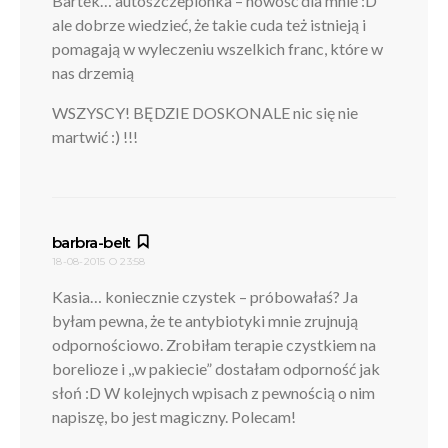
Bartek… autoszczepionka – nowość dla mnie :D
ale dobrze wiedzieć, że takie cuda też istnieją i
pomagają w wyleczeniu wszelkich franc, które w
nas drzemią
WSZYSCY! BĘDZIE DOSKONALE nic się nie
martwić :) !!!
pisze:
barbra-belt
18-08-2015 O 23:58
Kasia… koniecznie czystek – próbowałaś? Ja
byłam pewna, że te antybiotyki mnie zrujnują
odpornościowo. Zrobiłam terapie czystkiem na
borelioze i ,,w pakiecie” dostałam odporność jak
słoń :D W kolejnych wpisach z pewnością o nim
napiszę, bo jest magiczny. Polecam!