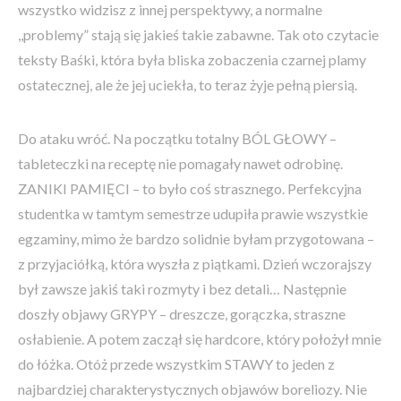
wszystko widzisz z innej perspektywy, a normalne
,,problemy” stają się jakieś takie zabawne. Tak oto czytacie
teksty Baśki, która była bliska zobaczenia czarnej plamy
ostatecznej, ale że jej uciekła, to teraz żyje pełną piersią.
Do ataku wróć. Na początku totalny BÓL GŁOWY –
tableteczki na receptę nie pomagały nawet odrobinę.
ZANIKI PAMIĘCI – to było coś strasznego. Perfekcyjna
studentka w tamtym semestrze udupiła prawie wszystkie
egzaminy, mimo że bardzo solidnie byłam przygotowana –
z przyjaciółką, która wyszła z piątkami. Dzień wczorajszy
był zawsze jakiś taki rozmyty i bez detali… Następnie
doszły objawy GRYPY – dreszcze, gorączka, straszne
osłabienie. A potem zaczął się hardcore, który położył mnie
do łóżka. Otóż przede wszystkim STAWY to jeden z
najbardziej charakterystycznych objawów boreliozy. Nie