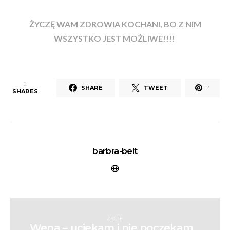
ŻYCZĘ WAM ZDROWIA KOCHANI, BO Z NIM
WSZYSTKO JEST MOŻLIWE!!!!
2
SHARE
TWEET
2
SHARES
barbra-belt
ŻYCIE
Wena – uciekam i nie poczekam…