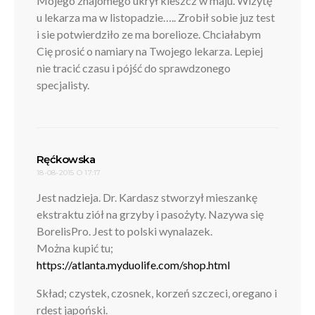
Mójego znajomego ukrył kleszcz w maju. Wizytę
u lekarza ma w listopadzie….. Zrobił sobie juz test
i sie potwierdziło ze ma borelioze. Chciałabym
Cię prosić o namiary na Twojego lekarza. Lepiej
nie tracić czasu i pójść do sprawdzonego
specjalisty.
pisze:
Ręćkowska
18-08-2015 O 17:17
Jest nadzieja. Dr. Kardasz stworzył mieszankę
ekstraktu ziół na grzyby i pasożyty. Nazywa się
BorelisPro. Jest to polski wynalazek.
Można kupić tu;
https://atlanta.myduolife.com/shop.html
Skład; czystek, czosnek, korzeń szczeci, oregano i
rdest japoński.