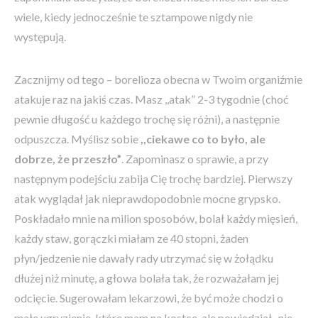
wiele, kiedy jednocześnie te sztampowe nigdy nie
występują.
Zacznijmy od tego – borelioza obecna w Twoim organiźmie
atakuje raz na jakiś czas. Masz ,,atak” 2-3 tygodnie (choć
pewnie długość u każdego trochę się różni), a następnie
odpuszcza. Myślisz sobie
,,ciekawe co to było, ale
dobrze, że przeszło”
. Zapominasz o sprawie, a przy
następnym podejściu zabija Cię trochę bardziej. Pierwszy
atak wyglądał jak nieprawdopodobnie mocne grypsko.
Poskładało mnie na milion sposobów, bolał każdy mięsień,
każdy staw, gorączki miałam ze 40 stopni, żaden
płyn/jedzenie nie dawały rady utrzymać się w żołądku
dłużej niż minutę, a głowa bolała tak, że rozważałam jej
odcięcie. Sugerowałam lekarzowi, że być może chodzi o
małe ugryzienie, które mam na kostce, ale powiedział ,,nie,