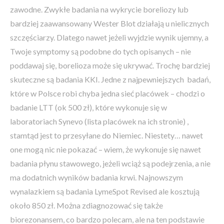
zawodne. Zwykłe badania na wykrycie boreliozy lub
bardziej zaawansowany Wester Blot działają u nielicznych
szczęściarzy. Dlatego nawet jeżeli wyjdzie wynik ujemny, a
Twoje symptomy są podobne do tych opisanych – nie
poddawaj się, borelioza może się ukrywać. Trochę bardziej
skuteczne są badania KKI. Jedne z najpewniejszych badań,
które w Polsce robi chyba jedna sieć placówek – chodzi o
badanie LTT (ok 500 zł), które wykonuje się w
laboratoriach Synevo (lista placówek na ich stronie) ,
stamtąd jest to przesyłane do Niemiec. Niestety… nawet
one mogą nic nie pokazać – wiem, że wykonuje się nawet
badania płynu stawowego, jeżeli wciąż są podejrzenia, a nie
ma dodatnich wyników badania krwi. Najnowszym
wynalazkiem są badania LymeSpot Revised ale kosztują
około 850 zł. Można zdiagnozować się także
biorezonansem, co bardzo polecam, ale na ten podstawie