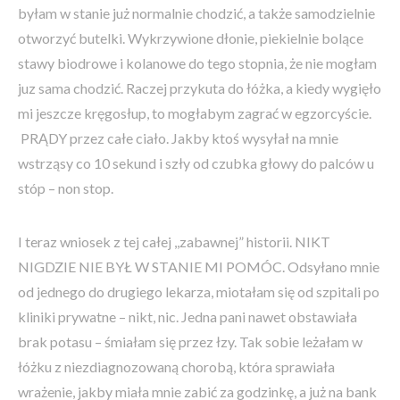
byłam w stanie już normalnie chodzić, a także samodzielnie
otworzyć butelki. Wykrzywione dłonie, piekielnie bolące
stawy biodrowe i kolanowe do tego stopnia, że nie mogłam
juz sama chodzić. Raczej przykuta do łóżka, a kiedy wygięło
mi jeszcze kręgosłup, to mogłabym zagrać w egzorcyście.
PRĄDY przez całe ciało. Jakby ktoś wysyłał na mnie
wstrząsy co 10 sekund i szły od czubka głowy do palców u
stóp – non stop.
I teraz wniosek z tej całej ,,zabawnej” historii. NIKT
NIGDZIE NIE BYŁ W STANIE MI POMÓC. Odsyłano mnie
od jednego do drugiego lekarza, miotałam się od szpitali po
kliniki prywatne – nikt, nic. Jedna pani nawet obstawiała
brak potasu – śmiałam się przez łzy. Tak sobie leżałam w
łóżku z niezdiagnozowaną chorobą, która sprawiała
wrażenie, jakby miała mnie zabić za godzinkę, a już na bank