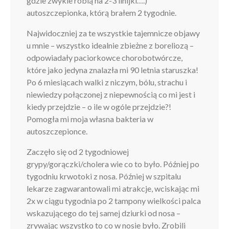
gdzie zwykle robią na 2-3 linijki….)
autoszczepionka, którą brałem 2 tygodnie.
Najwidoczniej za te wszystkie tajemnicze objawy
u mnie – wszystko idealnie zbieżne z boreliozą –
odpowiadały paciorkowce chorobotwórcze,
które jako jedyna znalazła mi 90 letnia staruszka!
Po 6 miesiącach walki z niczym, bólu, strachu i
niewiedzy połączonej z niepewnością co mi jest i
kiedy przejdzie – o ile w ogóle przejdzie?!
Pomogła mi moja własna bakteria w
autoszczepionce.
Zaczęło się od 2 tygodniowej
grypy/gorączki/cholera wie co to było. Później po
tygodniu krwotoki z nosa. Później w szpitalu
lekarze zagwarantowali mi atrakcje, wciskając mi
2x w ciągu tygodnia po 2 tampony wielkości palca
wskazującego do tej samej dziurki od nosa –
zrywając wszystko to co w nosie było. Zrobili