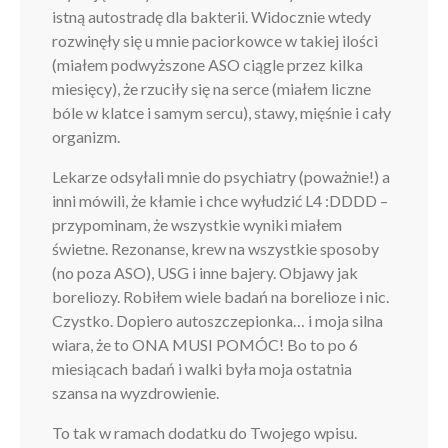
istną autostradę dla bakterii. Widocznie wtedy
rozwinęły się u mnie paciorkowce w takiej ilości
(miałem podwyższone ASO ciągle przez kilka
miesięcy), że rzuciły się na serce (miałem liczne
bóle w klatce i samym sercu), stawy, mięśnie i cały
organizm.
Lekarze odsyłali mnie do psychiatry (poważnie!) a
inni mówili, że kłamie i chce wyłudzić L4 :DDDD –
przypominam, że wszystkie wyniki miałem
świetne. Rezonanse, krew na wszystkie sposoby
(no poza ASO), USG i inne bajery. Objawy jak
boreliozy. Robiłem wiele badań na borelioze i nic.
Czystko. Dopiero autoszczepionka… i moja silna
wiara, że to ONA MUSI POMÓC! Bo to po 6
miesiącach badań i walki była moja ostatnia
szansa na wyzdrowienie.
To tak w ramach dodatku do Twojego wpisu.