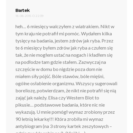
pisze:
Bartek
18-08-2015 O 22:39
heh… 6 miesięcy walczyłem z wiatrakiem. Nikt w
tym kraju nie potrafił mi pomóc. Wydałem kilka
tysięcy na badania, jestem zdrów jak ryba. Przez
te 6 miesięcy byłem zdrów jak ryba a czułem się
tak, że nie mogłem ustać na nogach i kładłem się
na podłodze tam gdzie stałem. Zazwyczaj na
szczęście w domu bo nigdzie poza dom nie
miałem siły pójść. Bóle stawów, bóle mięśni,
ogólne osłabienie organizmu. Wszyscy sugerowali
boreliozę, potwierdzam, że nikt nie potrafił się nią
zająć jak należy. Elisa czy Western Blot to
pikusie… podstawowe badania, które nic nie
wykazują. U mnie pomógł wymaz zrobiony przez
90 letnią lekarkę!!! Która zrobiła mi wymaz
antybiogram (na 3 strony kartek zeszytowych –