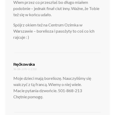
Wiem przez co przeszłaś bo długo miałem
podobnie – jednak finał ciut inny. Ważne, że Tobie
też się w końcu udało.
Spójrz okiem też na Centrum Ozimka w
Warszawie – borelioza i pasożyty to coś co ich
rajcuje : )
pisze:
Ręćkowska
18-08-2015 O 23:51
Moje dzieci mają boreliozę. Nauczyliśmy się
walczyć z tą francą. Wiemy o niej wiele.
Macie pytania dzwońcie. 501-868-213
Chętnie pomogę.