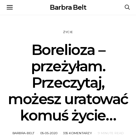
Barbra Belt
ŻYCIE
Borelioza –
przeżyłam.
Przeczytaj,
możesz uratować
komuś życie…
BARBRA-BELT
05-05-2020
335 KOMENTARZY
9 MINUTE READ