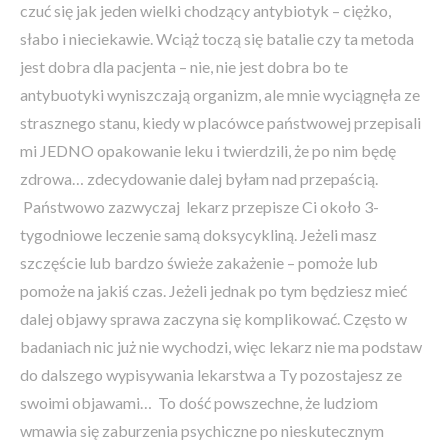
czuć się jak jeden wielki chodzący antybiotyk – ciężko,
słabo i nieciekawie. Wciąż toczą się batalie czy ta metoda
jest dobra dla pacjenta – nie, nie jest dobra bo te
antybuotyki wyniszczają organizm, ale mnie wyciągnęła ze
strasznego stanu, kiedy w placówce państwowej przepisali
mi JEDNO opakowanie leku i twierdzili, że po nim będę
zdrowa… zdecydowanie dalej byłam nad przepaścią.
Państwowo zazwyczaj lekarz przepisze Ci około 3-
tygodniowe leczenie samą doksycykliną. Jeżeli masz
szczęście lub bardzo świeże zakażenie – pomoże lub
pomoże na jakiś czas. Jeżeli jednak po tym będziesz mieć
dalej objawy sprawa zaczyna się komplikować. Często w
badaniach nic już nie wychodzi, więc lekarz nie ma podstaw
do dalszego wypisywania lekarstwa a Ty pozostajesz ze
swoimi objawami… To dość powszechne, że ludziom
wmawia się zaburzenia psychiczne po nieskutecznym