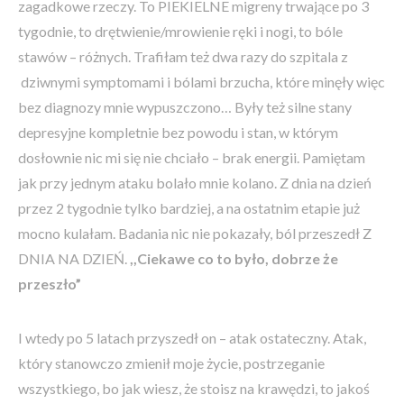
zagadkowe rzeczy. To PIEKIELNE migreny trwające po 3
tygodnie, to drętwienie/mrowienie ręki i nogi, to bóle
stawów – różnych. Trafiłam też dwa razy do szpitala z
dziwnymi symptomami i bólami brzucha, które minęły więc
bez diagnozy mnie wypuszczono… Były też silne stany
depresyjne kompletnie bez powodu i stan, w którym
dosłownie nic mi się nie chciało – brak energii. Pamiętam
jak przy jednym ataku bolało mnie kolano. Z dnia na dzień
przez 2 tygodnie tylko bardziej, a na ostatnim etapie już
mocno kulałam. Badania nic nie pokazały, ból przeszedł Z
DNIA NA DZIEŃ.
,,Ciekawe co to było, dobrze że
przeszło”
I wtedy po 5 latach przyszedł on – atak ostateczny. Atak,
który stanowczo zmienił moje życie, postrzeganie
wszystkiego, bo jak wiesz, że stoisz na krawędzi, to jakoś