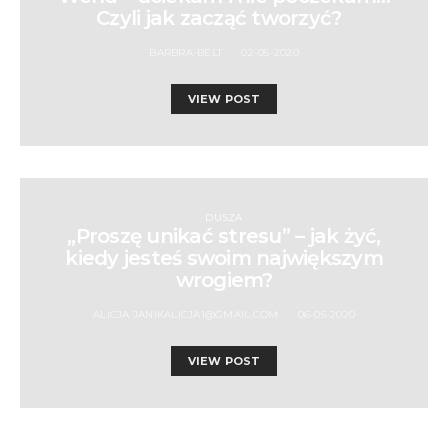
Czyli jak zacząć tworzyć?
BARBRA-BELT
02-05-2020
VIEW POST
DUSZA
„Proszę unikać stresu” – jak żyć,
kiedy jesteś swoim największym
wrogiem?
ALICJA JANIKALICJA1@GMAIL.COM
06-05-2020
VIEW POST