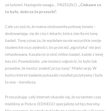
za tydzień. Następnie uwaga… PRZESZŁO.
,,Ciekawe co
to było, dobrze że przeszło”.
Całe szczęście, że mama obdzwoniła połowę świata –
dodzwaniając się do cioci-lekarki, która zleciła mi tonę
badań. Tonę oznacza, że wydałam na nie wszystkie swoje
studenckie oszczędności, bo przecież ,,egzotyka” nie jest
refundowana. Kazała mi zrobić milion badań, każde z innej
beczki. Powiedziała: ,,nie możesz odpuścić, to było tak
poważne, że musisz znaleźć przyczynę”. Miała rację. W
końcu któreś badanie pokazało rezultat pozytywny i była
to ona – borelioza.
Przeszukując cały internet okazało się, że na tamten czas
mieliśmy w Polsce JEDNEGO specjalistę od tej choroby.
Nie wspomnę, że wtedy był jednym z nielicznych w Europie,