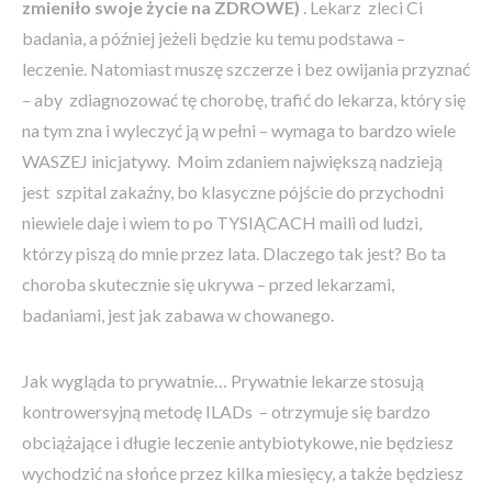
zmieniło swoje życie na ZDROWE)
. Lekarz zleci Ci
badania, a później jeżeli będzie ku temu podstawa –
leczenie. Natomiast muszę szczerze i bez owijania przyznać
– aby zdiagnozować tę chorobę, trafić do lekarza, który się
na tym zna i wyleczyć ją w pełni – wymaga to bardzo wiele
WASZEJ inicjatywy. Moim zdaniem największą nadzieją
jest szpital zakaźny, bo klasyczne pójście do przychodni
niewiele daje i wiem to po TYSIĄCACH maili od ludzi,
którzy piszą do mnie przez lata. Dlaczego tak jest? Bo ta
choroba skutecznie się ukrywa – przed lekarzami,
badaniami, jest jak zabawa w chowanego.
Jak wygląda to prywatnie… Prywatnie lekarze stosują
kontrowersyjną metodę ILADs – otrzymuje się bardzo
obciążające i długie leczenie antybiotykowe, nie będziesz
wychodzić na słońce przez kilka miesięcy, a także będziesz