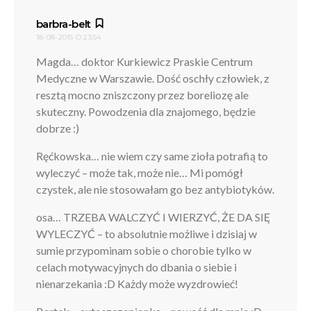
pisze:
barbra-belt
18-08-2015 O 23:54
Magda… doktor Kurkiewicz Praskie Centrum
Medyczne w Warszawie. Dość oschły człowiek, z
resztą mocno zniszczony przez boreliozę ale
skuteczny. Powodzenia dla znajomego, będzie
dobrze :)
Ręćkowska… nie wiem czy same zioła potrafią to
wyleczyć – może tak, może nie… Mi pomógł
czystek, ale nie stosowałam go bez antybiotyków.
osa… TRZEBA WALCZYĆ I WIERZYĆ, ŻE DA SIĘ
WYLECZYĆ – to absolutnie możliwe i dzisiaj w
sumie przypominam sobie o chorobie tylko w
celach motywacyjnych do dbania o siebie i
nienarzekania :D Każdy może wyzdrowieć!