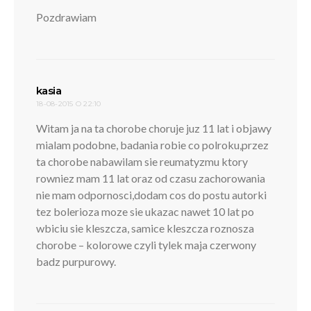
Pozdrawiam
pisze:
kasia
18-08-2015 O 22:10
Witam ja na ta chorobe choruje juz 11 lat i objawy
mialam podobne, badania robie co polroku,przez
ta chorobe nabawilam sie reumatyzmu ktory
rowniez mam 11 lat oraz od czasu zachorowania
nie mam odpornosci,dodam cos do postu autorki
tez bolerioza moze sie ukazac nawet 10 lat po
wbiciu sie kleszcza, samice kleszcza roznosza
chorobe – kolorowe czyli tylek maja czerwony
badz purpurowy.