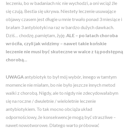
leczeniu, bo w badaniach nic nie wychodzi, a oni wciąż źle
się czują. Bestia się ukrywa. Niestety leczenie usuwające
objawy czasem jest długie u mnie trwało ponad 3 miesiące i
brałam 3 antybiotyki na raz w bardzo dużych dawkach.
Dziś… chodzę, pamiętam, żyję.
ALE – po latach choroba
wróciła, czyli jak widzimy – nawet takie końskie
leczenie nie musi być skuteczne w walce z tą podstępną
chorobą…
UWAGA
antybiotyk to był mój wybór, innego w tamtym
momencie nie miałam, bo nie było jeszcze innych metod
walki z chorobą. Nigdy, ale to nigdy nie zdecydowałabym
się na roczne / dwuletnie / wieloletnie leczenie
antybiotykiem. To tak mocno obciąża układ
odpornościowy, że konsekwencje mogą być straszliwe –
nawet nowotworowe. Dlatego warto próbować