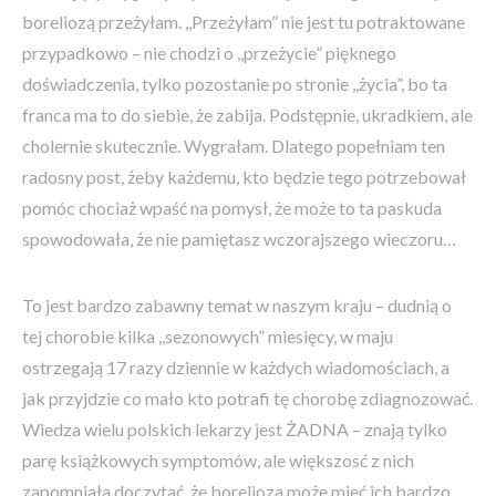
boreliozą przeżyłam. ,,Przeżyłam” nie jest tu potraktowane
przypadkowo – nie chodzi o ,,przeżycie” pięknego
doświadczenia, tylko pozostanie po stronie ,,życia”, bo ta
franca ma to do siebie, że zabija. Podstępnie, ukradkiem, ale
cholernie skutecznie. Wygrałam. Dlatego popełniam ten
radosny post, żeby każdemu, kto będzie tego potrzebował
pomóc chociaż wpaść na pomysł, że może to ta paskuda
spowodowała, że nie pamiętasz wczorajszego wieczoru…
To jest bardzo zabawny temat w naszym kraju – dudnią o
tej chorobie kilka ,,sezonowych” miesięcy, w maju
ostrzegają 17 razy dziennie w każdych wiadomościach, a
jak przyjdzie co mało kto potrafi tę chorobę zdiagnozować.
Wiedza wielu polskich lekarzy jest ŻADNA – znają tylko
parę książkowych symptomów, ale większosć z nich
zapomniała doczytać, że borelioza może mieć ich bardzo