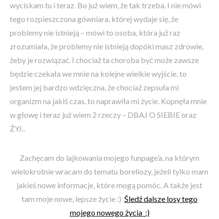
wyciskam tu i teraz. Bo już wiem, że tak trzeba. I nie mówi
tego rozpieszczona gówniara, której wydaje się, że
problemy nie istnieją – mówi to osoba, która już raz
zrozumiała, że problemy nie istnieją dopóki masz zdrowie,
żeby je rozwiązać. I chociaż ta choroba być może zawsze
będzie czekała we mnie na kolejne wielkie wyjście, to
jestem jej bardzo wdzięczna, że chociaż zepsuła mi
organizm na jakiś czas, to naprawiła mi życie. Kopnęła mnie
w głowę i teraz już wiem 2 rzeczy – DBAJ O SIEBIE oraz
ŻYJ..
Zachęcam do lajkowania mojego funpage’a, na którym
wielokrotnie wracam do tematu boreliozy, jeżeli tylko mam
jakieś nowe informacje, które mogą pomóc. A także jest
tam moje nowe, lepsze życie :)
Śledź dalsze losy tego
mojego nowego życia :)