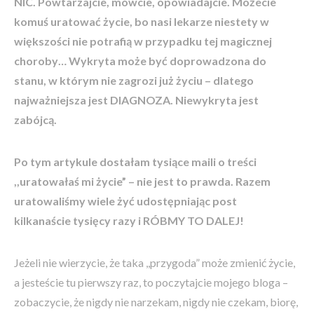
NIC. Powtarzajcie, mówcie, opowiadajcie. Możecie
komuś uratować życie, bo nasi lekarze niestety w
większości nie potrafią w przypadku tej magicznej
choroby… Wykryta może być doprowadzona do
stanu, w którym nie zagrozi już życiu – dlatego
najważniejsza jest DIAGNOZA. Niewykryta jest
zabójcą.
Po tym artykule dostałam tysiące maili o treści
,,uratowałaś mi życie” – nie jest to prawda. Razem
uratowaliśmy wiele żyć udostępniając post
kilkanaście tysięcy razy i RÓBMY TO DALEJ!
Jeżeli nie wierzycie, że taka ,,przygoda” może zmienić życie,
a jesteście tu pierwszy raz, to poczytajcie mojego bloga –
zobaczycie, że nigdy nie narzekam, nigdy nie czekam, biorę,